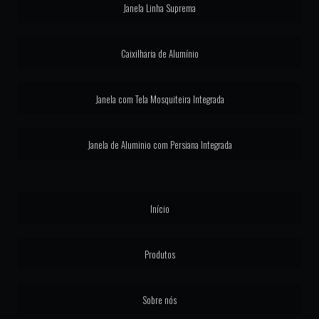
Janela Linha Suprema
JANELAS INTEGRADAS AUTOMATIZADAS
LINHA GOLD ESQUADRIAS
Caixilharia de Alumínio
MAXIM AR EM ALUMÍNIO
Janela com Tela Mosquiteira Integrada
MAXIM AR LINHA SUPREMA
PERSIANA ELÉTRICA JANELA
Janela de Aluminio com Persiana Integrada
PORTA ALUMÍNIO GOLD
PORTA BALCÃO COM PERSIANA INTEGRADA
Início
PORTA COM PERSIANA INTEGRADA AUTOMÁTICA
PORTA DE ALUMINIO LINHA GOLD
Produtos
PORTA DE ALUMINIO LINHA SUPREMA
Sobre nós
PORTA DE CORRER ALUMINIO LINHA GOLD