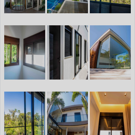
desenvolvem acessórios sob medida, de
acordo com as especificações do cliente e
necessidades de cada projeto. Assim, é
possível a obtenção de esquadrias perfeitas,
em dimensões personalizadas e únicas.Elas
trabalham dentro das normas técnicas
específicas de fabricação de acessórios em
alumínio (NBR 10821), oferecendo qualidade
e garantia em toda a linha de esquadrias.
Dessa forma, o cliente tem a certeza de um
bom investimento, tendo em mãos
materiais de excelência e com ótimo custo-
benefício.Faça sua cotação com a melhor
empresa.