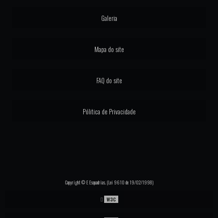
PORTA DE GIRO LINHA SUPREMA
Galeria
PORTA LINHA GOLD 4 FOLHAS
Mapa do site
PORTA PIVOTANTE ALUMINIO LINHA GOLD
PORTA PIVOTANTE GOLD
FAQ do site
PORTA PIVOTANTE LINHA SUPREMA
Pólitica de Privacidade
PORTAS COM PERSIANAS INTEGRADAS
PORTAS DE MADEIRA ALTO PADRÃO
PORTAS E JANELAS COM PERSIANAS INTEGRADAS
PORTAS E JANELAS COM TELA MOSQUITEIRA
Copyright © E Esquadrias. (Lei 9610 de 19/02/1998)
PORTA JANELA DE ALUMINIO
W3C
JANELA ESQUADRIA DE ALUMINIO