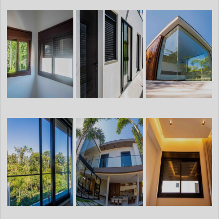
possível a obtenção de esquadrias perfeitas,
em dimensões personalizadas e únicas.Elas
trabalham dentro das normas técnicas
específicas de fabricação de acessórios em
alumínio (NBR 10821), oferecendo qualidade
e garantia em toda a linha de esquadrias.
Dessa forma, o cliente tem a certeza de um
bom investimento, tendo em mãos
materiais de excelência e com ótimo custo-
benefício.Faça sua cotação com a melhor
empresa.