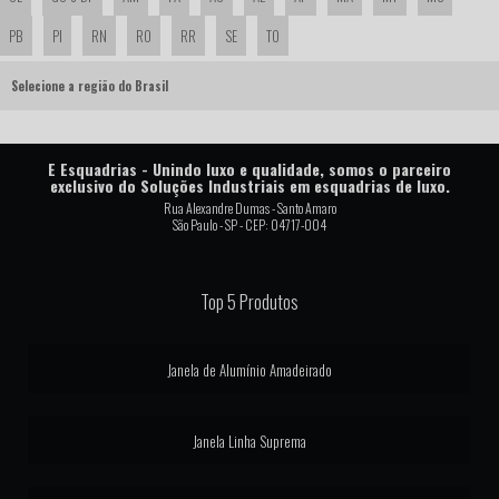
PB
PI
RN
RO
RR
SE
TO
JANELA COM PERSIANA INTEGRADA ALUMÍNIO
Selecione a região do Brasil
JANELA COM PERSIANA INTEGRADA AUTOMÁTICA
JANELA DE ALUMÍNIO COM PERSIANA INTEGRADA AUTOMÁTICA
E Esquadrias - Unindo luxo e qualidade, somos o parceiro
JANELA DE ALUMINIO LINHA GOLD
exclusivo do Soluções Industriais em esquadrias de luxo.
Rua Alexandre Dumas - Santo Amaro
JANELA DE VIDRO LINHA SUPREMA
São Paulo - SP - CEP: 04717-004
JANELA MAXIM AR ALUMÍNIO
Top 5 Produtos
JANELA MAXIM AR COM TELA MOSQUITEIRO
JANELA MOTORIZADA
Janela de Alumínio Amadeirado
JANELAS DE ALUMINIO LINHA SUPREMA
Janela Linha Suprema
JANELAS INTEGRADAS AUTOMATIZADAS
LINHA GOLD ESQUADRIAS