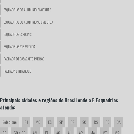
ESQUADRIAS DE ALUMÍNIO PIVOTANTE
ESQUADRIAS DE ALUMÍNIO SOB MEDIDA
ESQUADRIAS ESPECIAIS
ESQUADRIAS SOB MEDIDA
FACHADA DE CASAS ALTO PADRAO
FACHADA LINHA GOLD
FACHADA LINHA SUPREMA
FACHADA SOBRADO ALTO PADRAO
Principais cidades e regiões do Brasil onde a E Esquadrias
atende:
FACHADAS DE CASAS COM ESQUADRIAS DE ALUMÍNIO
INSTALAÇÃO DE JANELAS
Selecione
RJ
MG
ES
SP
PR
SC
RS
PE
BA
CE
GO e DF
AM
PA
AC
AL
AP
MA
MT
MS
INSTALAÇÃO DE PORTAS