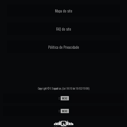
PORTA LINHA GOLD 4 FOLHAS
Mapa do site
PORTA PIVOTANTE ALUMINIO LINHA GOLD
PORTA PIVOTANTE GOLD
FAQ do site
PORTA PIVOTANTE LINHA SUPREMA
Pólitica de Privacidade
PORTAS COM PERSIANAS INTEGRADAS
PORTAS DE MADEIRA ALTO PADRÃO
PORTAS E JANELAS COM PERSIANAS INTEGRADAS
PORTAS E JANELAS COM TELA MOSQUITEIRA
Copyright © E Esquadrias. (Lei 9610 de 19/02/1998)
PORTA JANELA DE ALUMINIO
W3C
JANELA ESQUADRIA DE ALUMINIO
W3C
SERRALHERIA DE ALUMÍNIO