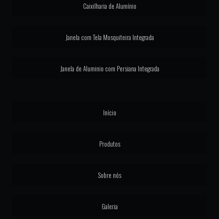
Caixilharia de Alumínio
MAXIM AR EM ALUMÍNIO
Janela com Tela Mosquiteira Integrada
MAXIM AR LINHA SUPREMA
PERSIANA ELÉTRICA JANELA
Janela de Aluminio com Persiana Integrada
PORTA ALUMÍNIO GOLD
PORTA BALCÃO COM PERSIANA INTEGRADA
Início
PORTA COM PERSIANA INTEGRADA AUTOMÁTICA
PORTA DE ALUMINIO LINHA GOLD
Produtos
PORTA DE ALUMINIO LINHA SUPREMA
Sobre nós
PORTA DE CORRER ALUMINIO LINHA GOLD
PORTA DE GIRO LINHA SUPREMA
Galeria