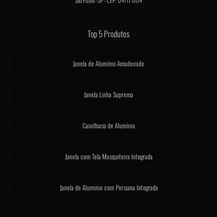
São Paulo - SP - CEP: 04717-004
JANELA MAXIM AR ALUMÍNIO
Top 5 Produtos
JANELA MAXIM AR COM TELA MOSQUITEIRO
JANELA MOTORIZADA
Janela de Alumínio Amadeirado
JANELAS DE ALUMINIO LINHA SUPREMA
Janela Linha Suprema
JANELAS INTEGRADAS AUTOMATIZADAS
LINHA GOLD ESQUADRIAS
Caixilharia de Alumínio
MAXIM AR EM ALUMÍNIO
Janela com Tela Mosquiteira Integrada
MAXIM AR LINHA SUPREMA
PERSIANA ELÉTRICA JANELA
Janela de Aluminio com Persiana Integrada
PORTA ALUMÍNIO GOLD