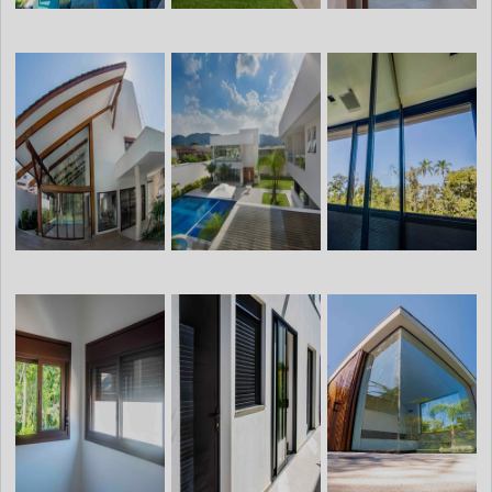
esquadrias para projetos de alto padrão;
Profissionais competentes, qualificados e
treinados; A assistência ao cliente desde a
compra dos materiais, até a pós-venda;
Comprometimento com a entrega de
qualidade e dentro do prazo combinado.As
práticas das empresas de esquadrias de
alumínio SPA empresas de esquadrias
desenvolvem acessórios sob medida, de
acordo com as especificações do cliente e
necessidades de cada projeto. Assim, é
possível a obtenção de esquadrias perfeitas,
em dimensões personalizadas e únicas.Elas
trabalham dentro das normas técnicas
específicas de fabricação de acessórios em
alumínio (NBR 10821), oferecendo qualidade
e garantia em toda a linha de esquadrias.
Dessa forma, o cliente tem a certeza de um
bom investimento, tendo em mãos
materiais de excelência e com ótimo custo-