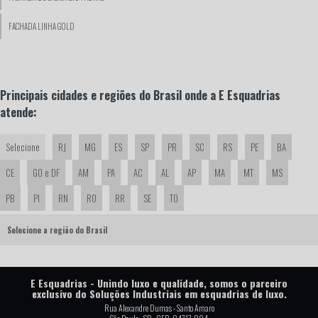
FACHADA LINHA GOLD
FACHADA LINHA SUPREMA
FACHADA SOBRADO ALTO PADRAO
Principais cidades e regiões do Brasil onde a E Esquadrias
atende:
FACHADAS DE CASAS COM ESQUADRIAS DE ALUMÍNIO
INSTALAÇÃO DE JANELAS
Selecione
RJ
MG
ES
SP
PR
SC
RS
PE
BA
CE
GO e DF
AM
PA
AC
AL
AP
MA
MT
MS
INSTALAÇÃO DE PORTAS
PB
PI
RN
RO
RR
SE
TO
JANELA COM PERSIANA INTEGRADA ALUMÍNIO
Selecione a região do Brasil
JANELA COM PERSIANA INTEGRADA AUTOMÁTICA
JANELA DE ALUMÍNIO COM PERSIANA INTEGRADA AUTOMÁTICA
E Esquadrias - Unindo luxo e qualidade, somos o parceiro
JANELA DE ALUMINIO LINHA GOLD
exclusivo do Soluções Industriais em esquadrias de luxo.
Rua Alexandre Dumas - Santo Amaro
JANELA DE VIDRO LINHA SUPREMA