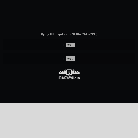
PORTAS DE MADEIRA ALTO PADRÃO
PORTAS E JANELAS COM PERSIANAS INTEGRADAS
PORTAS E JANELAS COM TELA MOSQUITEIRA
Copyright © E Esquadrias. (Lei 9610 de 19/02/1998)
PORTA JANELA DE ALUMINIO
W3C
JANELA ESQUADRIA DE ALUMINIO
W3C
SERRALHERIA DE ALUMÍNIO