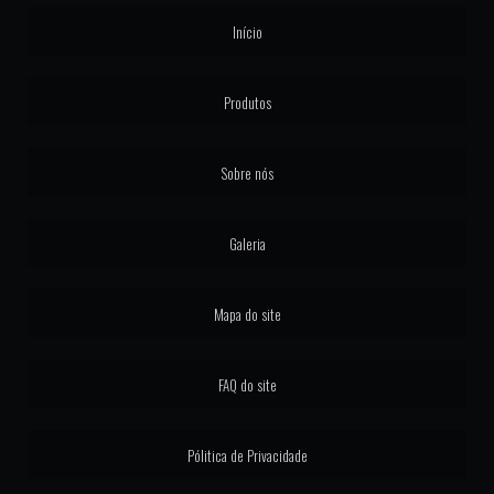
PORTA BALCÃO COM PERSIANA INTEGRADA
Início
PORTA COM PERSIANA INTEGRADA AUTOMÁTICA
PORTA DE ALUMINIO LINHA GOLD
Produtos
PORTA DE ALUMINIO LINHA SUPREMA
Sobre nós
PORTA DE CORRER ALUMINIO LINHA GOLD
PORTA DE GIRO LINHA SUPREMA
Galeria
PORTA LINHA GOLD 4 FOLHAS
Mapa do site
PORTA PIVOTANTE ALUMINIO LINHA GOLD
PORTA PIVOTANTE GOLD
FAQ do site
PORTA PIVOTANTE LINHA SUPREMA
Pólitica de Privacidade
PORTAS COM PERSIANAS INTEGRADAS